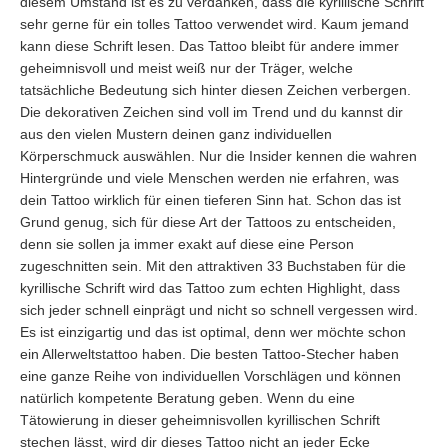
diesem Umstand ist es zu verdanken, dass die kyrillische Schrift
sehr gerne für ein tolles Tattoo verwendet wird. Kaum jemand
kann diese Schrift lesen. Das Tattoo bleibt für andere immer
geheimnisvoll und meist weiß nur der Träger, welche
tatsächliche Bedeutung sich hinter diesen Zeichen verbergen.
Die dekorativen Zeichen sind voll im Trend und du kannst dir
aus den vielen Mustern deinen ganz individuellen
Körperschmuck auswählen. Nur die Insider kennen die wahren
Hintergründe und viele Menschen werden nie erfahren, was
dein Tattoo wirklich für einen tieferen Sinn hat. Schon das ist
Grund genug, sich für diese Art der Tattoos zu entscheiden,
denn sie sollen ja immer exakt auf diese eine Person
zugeschnitten sein. Mit den attraktiven 33 Buchstaben für die
kyrillische Schrift wird das Tattoo zum echten Highlight, dass
sich jeder schnell einprägt und nicht so schnell vergessen wird.
Es ist einzigartig und das ist optimal, denn wer möchte schon
ein Allerweltstattoo haben. Die besten Tattoo-Stecher haben
eine ganze Reihe von individuellen Vorschlägen und können
natürlich kompetente Beratung geben. Wenn du eine
Tätowierung in dieser geheimnisvollen kyrillischen Schrift
stechen lässt, wird dir dieses Tattoo nicht an jeder Ecke