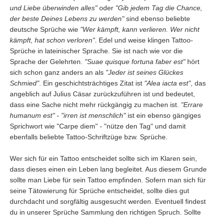
und Liebe überwinden alles"
oder
"Gib jedem Tag die Chance,
der beste Deines Lebens zu werden"
sind ebenso beliebte
deutsche Sprüche wie
"Wer kämpft, kann verlieren. Wer nicht
kämpft, hat schon verloren"
. Edel und weise klingen Tattoo-
Sprüche in lateinischer Sprache. Sie ist nach wie vor die
Sprache der Gelehrten.
"Suae quisque fortuna faber est"
hört
sich schon ganz anders an als
"Jeder ist seines Glückes
Schmied"
. Ein geschichtsträchtiges Zitat ist
"Alea iacta est"
, das
angeblich auf Julius Cäsar zurückzuführen ist und bedeutet,
dass eine Sache nicht mehr rückgängig zu machen ist.
"Errare
humanum est" - "irren ist menschlich"
ist ein ebenso gängiges
Sprichwort wie "Carpe diem" - "nütze den Tag" und damit
ebenfalls beliebte Tattoo-Schriftzüge bzw. Sprüche.
Wer sich für ein Tattoo entscheidet sollte sich im Klaren sein,
dass dieses einen ein Leben lang begleitet. Aus diesem Grunde
sollte man Liebe für sein Tattoo empfinden. Sofern man sich für
seine Tätowierung für Sprüche entscheidet, sollte dies gut
durchdacht und sorgfältig ausgesucht werden. Eventuell findest
du in unserer Sprüche Sammlung den richtigen Spruch. Sollte